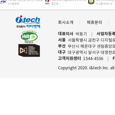
TTA SW 시헙인증 획득 한국정보통
최우수특허제품100대 우수특허제
대한민국S/W대상
신기술협회
품인증
어 상품대상수상
회사소개
｜
제휴문의
｜
대표이사
사업자등
박동기
서울
서울특별시 금천구 디지털로9길
부산
부산시 해운대구 센텀중앙로 6
대구
대구광역시 달서구 대명천로 41
고객지원센터
1544-4536
Copyright 2020. i&tech Inc. all